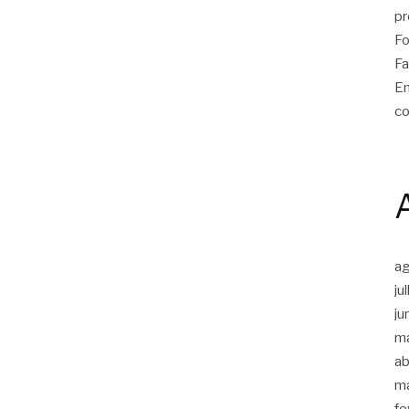
pr
Fo
Fa
Em
co
a
ju
ju
m
ab
m
fe