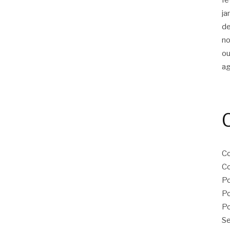
ja
d
n
ou
a
Co
Co
Po
Po
Po
Se