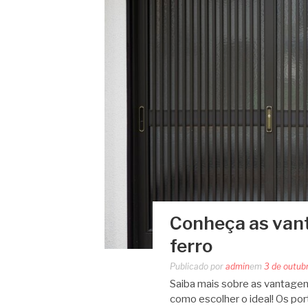
Conheça as van
ferro
Publicado por
admin
em
3 de outub
Saiba mais sobre as vantage
como escolher o ideal! Os p