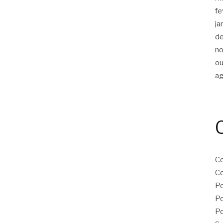
fe
ja
d
n
ou
a
Co
Co
Po
Po
Po