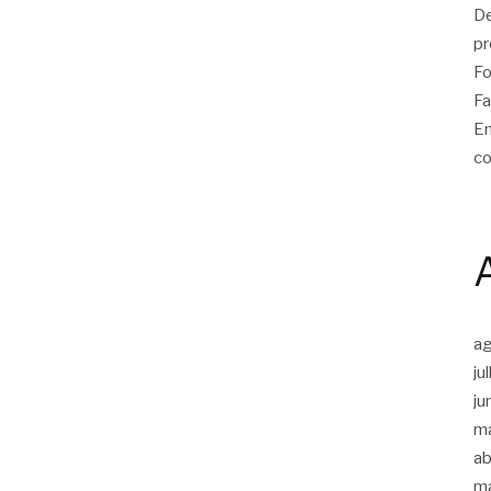
De
pr
Fo
Fa
Em
co
a
ju
ju
m
ab
m