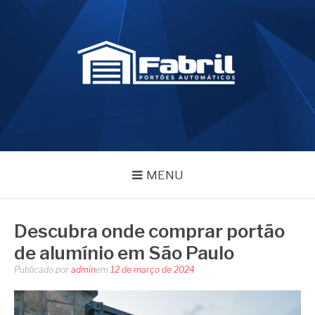
Pular
para
o
conteúdo
FABRIL PORTÕES
Blog – Fabril Portões
MENU
Descubra onde comprar portão
de alumínio em São Paulo
Publicado por
admin
em
12 de março de 2024