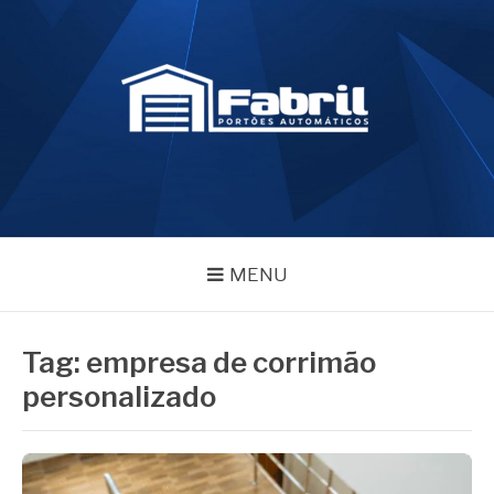
Pular
para
o
conteúdo
FABRIL PORTÕES
Blog – Fabril Portões
MENU
Tag:
empresa de corrimão
personalizado